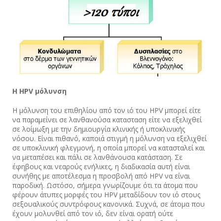
Η
HPV
μόλυνση
Η μόλυνση του επιθηλίου από τον ιό του ΗPV μπορεί είτε
να παραμείνει σε λανθανούσα κατασταση είτε να εξελiχθεί
σε λοίμωξη με την δημιουργία κλινικής ή υποκλινικής
νόσου. Είναι πιθανό, καποιά στιγμή η μόλυνση να εξελιχθεί
σε υποκλινική φλεγμoνή, η οποία μπορεί να κατασταλεί και
να μεταπέσει και πάλι σε λανθάνουσα κατάσταση. Σε
έφηβους και νεαρούς ενήλικες, η διαδικασία αυτή είναι
συνήθης με αποτέλεσμα η προσβολή από ΗPV να είναι
παροδική. Ωστόσο, σήμερα γνωρίζουμε ότι τα άτομα που
φέρουν άτυπες μορφές του HPV μεταδίδουν τον ιό στους
σεξουαλικούς συντρόφους κανονικά. Συχνά, σε άτομα που
έχουν μολυνθεί από τον ιό, δεν είναι ορατή ούτε