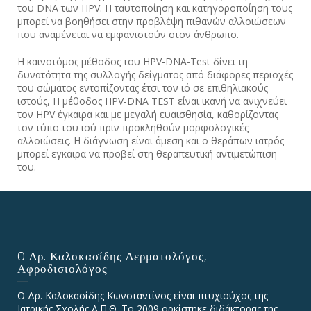
του DNA των HPV. Η ταυτοποίηση και κατηγοροποίηση τους
μπορεί να βοηθήσει στην προβλέψη πιθανών αλλοιώσεων
που αναμένεται να εμφανιστούν στον άνθρωπο.
Η καινοτόμος μέθοδος του HPV-DNA-Test δίνει τη
δυνατότητα της συλλογής δείγματος από διάφορες περιοχές
του σώματος εντοπίζοντας έτσι τον ιό σε επιθηλιακούς
ιστούς, Η μέθοδος ΗPV-DNA TEST είναι ικανή να ανιχνεύει
τον HPV έγκαιρα και με μεγαλή ευαισθησία, καθορίζοντας
τον τύπο του ιού πριν προκληθούν μορφολογικές
αλλοιώσεις. Η διάγνωση είναι άμεση και ο θεράπων ιατρός
μπορεί εγκαιρα να προβεί στη θεραπευτική αντιμετώπιση
του.
O Δρ. Καλοκασίδης Δερματολόγος,
Αφροδισιολόγος
Ο Δρ. Καλοκασίδης Κωνσταντίνος είναι πτυχιούχος της
Ιατρικής Σχολής Α.Π.Θ. Το 2009 ορκίστηκε διδάκτορας της