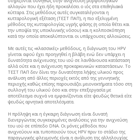
στηρίζονται συνήθως στην ανίχνευση μορφολογικών
αλλαγών που έχει ήδη προκαλέσει ο ιός στα επιθηλιακά
κύτταρα. Στις μεθόδους αυτές συγκαταλέγονται η
κυτταρολογική εξέταση (ΤΕΣΤ ΠΑΠ), η πιο εξελιγμένη
μέθοδος της κυτταρολογίας υγρής φάσης (η οποία θέτει και
την υποψία της υποκλινικής νόσου) και η κολποσκόπηση
κατά την οποία αποκαλύπτονται οι υπάρχουσες αλλοιώσεις.
Με αυτές τις «κλασσικές» μεθόδους, η διάγνωση του HPV
γίνεται αφού έχει προηγηθεί η βλάβη ενώ δεν υπάρχει η
δυνατότητα ανίχνευσης του ιού σε λανθάνουσα κατάσταση
αλλά ούτε και η ανίχνευση προκαρκινικών καταστάσεων. Το
ΤΕΣΤ ΠΑΠ δεν δίνει την δυνατότητα λήψης υλικού προς
ανάλυση από άλλες περιοχές εκτός από της γεννητικής
περιοχής καθώς επίσης παρουσιάζει μειονεκτήματα τόσο στη
συλλογή του υλικού όσο και στην επεξεργασία με
αποτέλεσμα συχνά να εμφανίζοντιαι είτε ψευδώς θετικά είτε
ψευδώς αρνητικά αποτελέσματα.
Η πρόληψη και η έγκαιρη διάγνωση είναι δυνατή
διενεργώντας συγκεκριμένες αναλύσεις για την ανιχνεύση
του ιού σε επίπεδο DNA. Οι μόνες μέθοδοι που
ανιχνεύουν και τυποποιούν τους ΗPV πριν το στάδιο της
παραγωγικής φλεγμονής είναι η ανάλυση της αλληλουχίας