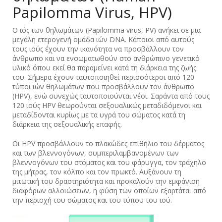
Papilomma Virus, HPV)
Ο ιός των θηλωμάτων (Papilomma virus, PV) ανήκει σε μια
μεγάλη ετερογενή ομάδα ιών DNA. Κάποιοι από αυτούς
τους ιούς έχουν την ικανότητα να προσβάλλουν τον
άνθρωπο και να ενσωματωθούν στο ανθρώπινο γενετικό
υλικό όπου εκεί θα παραμείνει κατά τη διάρκεια της ζωής
του. Σήμερα έχουν ταυτοποιηθεί περισσότεροι από 120
τύποι ιών θηλωμάτων που προσβάλλουν τον άνθρωπο
(HPV), ενώ συνεχώς ταυτοποιούνται νέοι. Σαράντα από τους
120 ιούς HPV θεωρούνται σεξουαλικώς μεταδιδόμενοι και
μεταδίδονται κυρίως με τα υγρά του σώματος κατά τη
διάρκεια της σεξουαλικής επαφής.
Οι HPV προσβάλλουν το πλακώδες επιθήλιο του δέρματος
και των βλεννογόνων, συμπεριλαμβανομένων των
βλεννογόνων του στόματος και του φάρυγγα, τον τράχηλο
της μήτρας, τον κόλπο και τον πρωκτό. Αυξάνουν τη
μιτωτική του δραστηριότητα και προκαλούν την εμφάνιση
διαφόρων αλλοιώσεων, η φύση των οποίων εξαρτάται από
την περιοχή του σώματος και του τύπου του ιού.