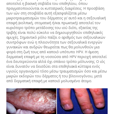
αποτελεί η βασική στιβάδα του επιθηλίου, όπου
πραγματοποιούνται οι κυττατρικές διαιρέσεις. Η προσβάση
των ιών στη στοιβάδα αυτή εξασφαλίζεται μέσω
μικροτραυματισμών του δέρματος γι’ αυτό και η σεξουαλική
επαφή (κολπική, στοματική ή/και πρωκτική) αποτελεί τον
κυριότερο τρόπο μετάδοσης του ιού διότι, εξαιτίας της
τριβής είναι πολύ εύκολο να δημιουργηθούν επιθηλιακές
αμυχές. Σημαντικό ρόλο παίζει ο αριθμός των σεξουαλικών
συντρόφων ενώ η πλειονότητα των σεξουαλικά ενεργών
γυναικών και ανδρών θεωρείται πως θα μολυνθούν μια
φορά στη ζωή τους από καποιό υπότυπο ΗPV. Η άμεση
δερματική επαφή με τη νοσούσα από HPV περιοχή αποτελεί
ένα δευτερεύοντα αλλά όχι σπάνιο τρόπο μόλυνσης. Ο ιός
είναι δυνατόν να δεισδύει στα επιθηλιακά κύτταρα ενός
υγιούς οργανισμού τόσο μέσω τραυματισμών όσο και μέσω
μικρών εκδορών του δέρματος ή του βλεννογόνου, μετά
από δερματική επαφή με καποιό μολυσμένο άτομο.