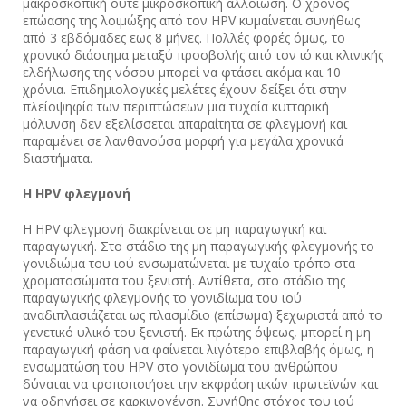
μακροσκοπική ούτε μικροσκοπική αλλοίωση. Ο χρόνος
επώασης της λοιμώξης από τον ΗPV κυμαίνεται συνήθως
από 3 εβδόμαδες εως 8 μήνες. Πολλές φορές όμως, το
χρονικό διάστημα μεταξύ προσβολής από τον ιό και κλινικής
ελδήλωσης της νόσου μπορεί να φτάσει ακόμα και 10
χρόνια. Επιδημιολογικές μελέτες έχουν δείξει ότι στην
πλείοψηφία των περιπτώσεων μια τυχαία κυτταρική
μόλυνση δεν εξελίσσεται απαραίτητα σε φλεγμονή και
παραμένει σε λανθανούσα μορφή για μεγάλα χρονικά
διαστήματα.
Η
HPV
φλεγμονή
Η HPV φλεγμονή διακρίνεται σε μη παραγωγική και
παραγωγική. Στο στάδιο της μη παραγωγικής φλεγμονής το
γονιδιώμα του ιού ενσωματώνεται με τυχαίο τρόπο στα
χροματοσώματα του ξενιστή. Αντίθετα, στο στάδιο της
παραγωγικής φλεγμονής το γονιδίωμα του ιού
αναδιπλασιάζεται ως πλασμίδιο (επίσωμα) ξεχωριστά από το
γενετικό υλικό του ξενιστή. Εκ πρώτης όψεως, μπορεί η μη
παραγωγική φάση να φαίνεται λιγότερο επιβλαβής όμως, η
ενσωματώση του HPV στο γονιδίωμα του ανθρώπου
δύναται να τροποποιήσει την εκφράση ιικών πρωτεϊνών και
να οδηγήσει σε καρκινογένση. Συνήθης στόχος του ιού