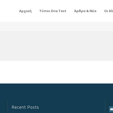
Αρχική
Τύποι Dna Test
Άρθρα & Νέα
Οι Κ
Recent Posts