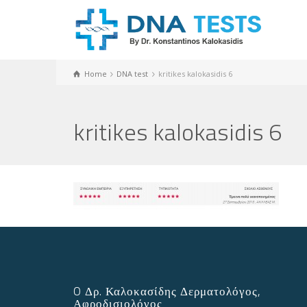
Home
DNA test
kritikes kalokasidis 6
kritikes kalokasidis 6
O Δρ. Καλοκασίδης Δερματολόγος,
Αφροδισιολόγος